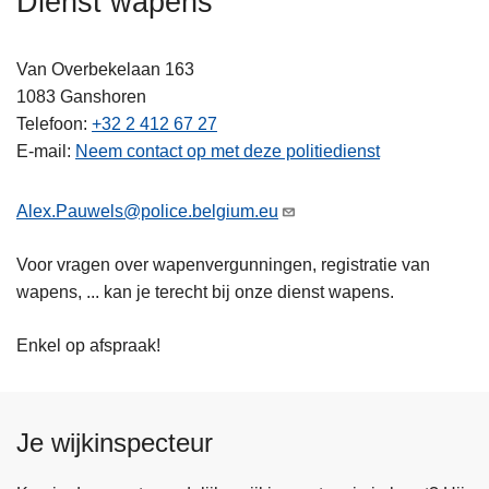
Dienst wapens
n
h
Van Overbekelaan 163
o
1083
Ganshoren
u
Telefoon
+32 2 412 67 27
d
E-mail
Neem contact op met deze politiedienst
g
a
a
Alex.Pauwels@police.belgium.eu
n
Voor vragen over wapenvergunningen, registratie van
wapens, ... kan je terecht bij onze dienst wapens.
Enkel op afspraak!
Je wijkinspecteur