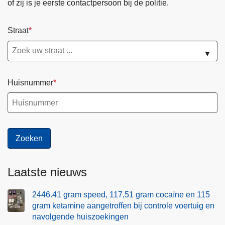
c
of zij is je eerste contactpersoon bij de politie.
n
h
w
t
a
Straat
b
a
r
▼
r
i
d
e
e
Huisnummer
f
n
Laatste nieuws
2446.41 gram speed, 117,51 gram cocaïne en 115
gram ketamine aangetroffen bij controle voertuig en
navolgende huiszoekingen