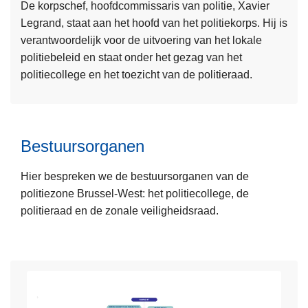
De korpschef, hoofdcommissaris van politie, Xavier
s
Legrand, staat aan het hoofd van het politiekorps. Hij is
m
verantwoordelijk voor de uitvoering van het lokale
e
politiebeleid en staat onder het gezag van het
e
politiecollege en het toezicht van de politieraad.
r
L
o
e
v
e
e
Bestuursorganen
s
r
m
K
Hier bespreken we de bestuursorganen van de
e
o
politiezone Brussel-West: het politiecollege, de
e
r
politieraad en de zonale veiligheidsraad.
r
p
o
s
v
c
e
h
r
e
B
f