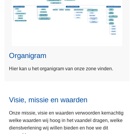
e
s
L
t
e
u
e
u
s
r
m
s
Organigram
e
o
e
r
Hier kan u het organigram van onze zone vinden.
r
g
o
a
L
v
n
e
e
e
Visie, missie en waarden
e
r
n
s
O
Onze missie, visie en waarden verwoorden kernachtig
m
r
welke waarden wij hoog in het vaandel dragen, welke
e
g
dienstverlening wij willen bieden en hoe we dit
e
a