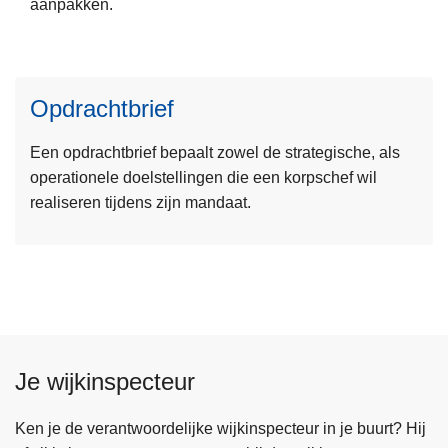
aanpakken.
r
n
L
o
i
e
v
g
e
e
r
Opdrachtbrief
s
r
a
m
V
m
Een opdrachtbrief bepaalt zowel de strategische, als
e
i
operationele doelstellingen die een korpschef wil
e
s
realiseren tijdens zijn mandaat.
r
i
o
e
v
,
e
m
r
i
O
s
p
s
Je wijkinspecteur
d
i
r
e
a
Ken je de verantwoordelijke wijkinspecteur in je buurt? Hij
e