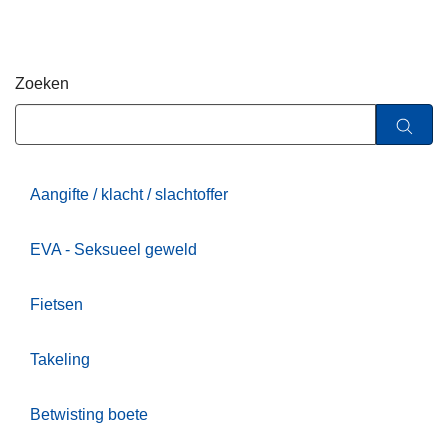
n
h
o
Zoeken
u
d
g
a
a
Aangifte / klacht / slachtoffer
n
EVA - Seksueel geweld
Fietsen
Takeling
Betwisting boete