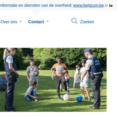
informatie en diensten van de overheid:
www.belgium.be
menu
Over ons
Submenu
Contact
Submenu
Zoeken
van
van
en
Over
Contact
ons