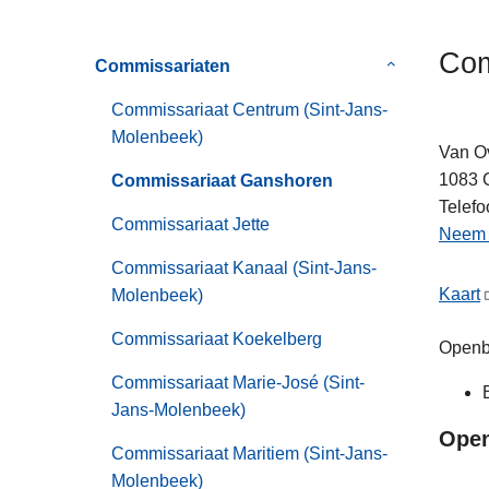
n
h
Com
Commissariaten
Submenu
o
van
u
Commissariaat Centrum (Sint-Jans-
Commissaria
d
Molenbeek)
g
Van O
a
1083
Commissariaat Ganshoren
a
Telefo
Commissariaat Jette
n
Neem c
Commissariaat Kanaal (Sint-Jans-
Kaart
Molenbeek)
Commissariaat Koekelberg
Openba
Commissariaat Marie-José (Sint-
Jans-Molenbeek)
Open
Commissariaat Maritiem (Sint-Jans-
Molenbeek)