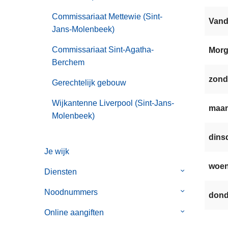
Commissariaat Mettewie (Sint-
Van
Jans-Molenbeek)
Commissariaat Sint-Agatha-
Mor
Berchem
zond
Gerechtelijk gebouw
Wijkantenne Liverpool (Sint-Jans-
maan
Molenbeek)
dinsd
Je wijk
woen
Diensten
Submenu
van
Noodnummers
Submenu
dond
Diensten
van
Online aangiften
Submenu
Noodnummer
van