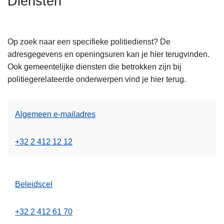
Diensten
n
h
o
Op zoek naar een specifieke politiedienst? De
u
adresgegevens en openingsuren kan je hier terugvinden.
d
Ook gemeentelijke diensten die betrokken zijn bij
g
politiegerelateerde onderwerpen vind je hier terug.
a
a
n
Algemeen e-mailadres
+32 2 412 12 12
Beleidscel
+32 2 412 61 70