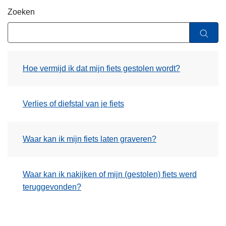
n
Zoeken
h
o
u
d
Hoe vermijd ik dat mijn fiets gestolen wordt?
g
a
a
Verlies of diefstal van je fiets
n
Waar kan ik mijn fiets laten graveren?
Waar kan ik nakijken of mijn (gestolen) fiets werd
teruggevonden?