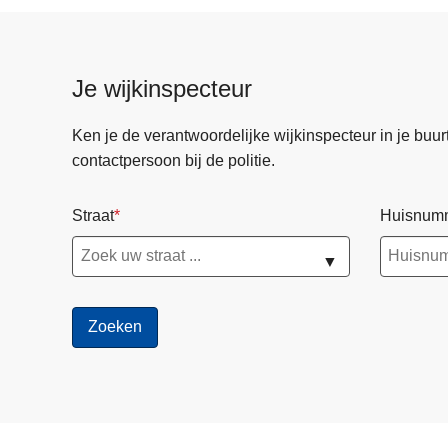
w
e
b
Je wijkinspecteur
Ken je de verantwoordelijke wijkinspecteur in je buurt? 
contactpersoon bij de politie.
Straat
Huisnum
▼