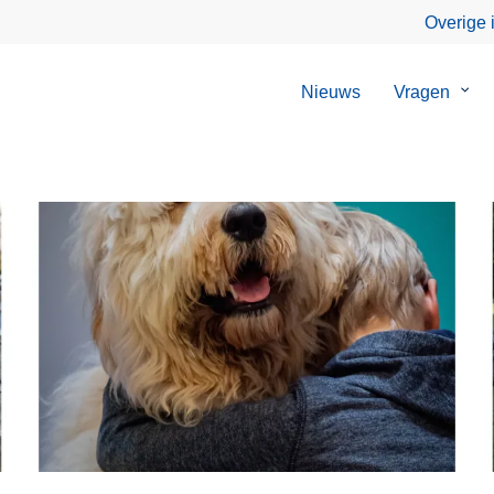
Overige 
Nieuws
Vragen
Sub
van
Vrag
L
e