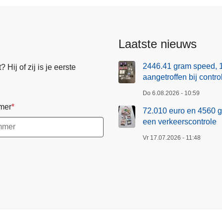
S
p
o
r
Laatste nieuws
t
f
2446.41 gram speed, 
Hij of zij is je eerste
aangetroffen bij contr
r
a
Do 6.08.2026 - 10:59
u
mer
72.010 euro en 4560 g
d
een verkeerscontrole
e
Vr 17.07.2026 - 11:48