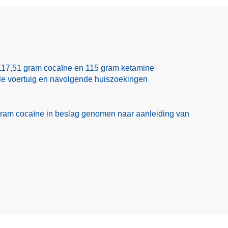
f
r
a
u
d
e
117,51 gram cocaïne en 115 gram ketamine
ole voertuig en navolgende huiszoekingen
ram cocaïne in beslag genomen naar aanleiding van