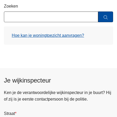
n
Zoeken
h
o
u
d
Hoe kan je woningtoezicht aanvragen?
g
a
a
n
Je wijkinspecteur
Ken je de verantwoordelijke wijkinspecteur in je buurt? Hij
of zij is je eerste contactpersoon bij de politie.
Straat