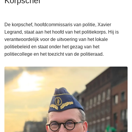
Korpschef
n
h
o
De korpschef, hoofdcommissaris van politie, Xavier
u
Legrand, staat aan het hoofd van het politiekorps. Hij is
d
verantwoordelijk voor de uitvoering van het lokale
g
politiebeleid en staat onder het gezag van het
a
politiecollege en het toezicht van de politieraad.
a
n