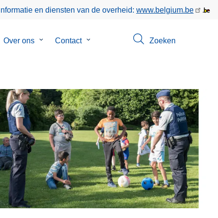
informatie en diensten van de overheid:
www.belgium.be
bmenu
Over ons
Submenu
Contact
Submenu
Zoeken
van
van
gen
Over
Contact
ons