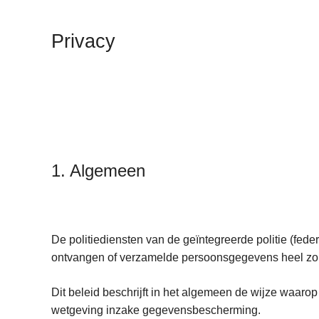
n
h
Privacy
o
u
d
g
a
a
n
1. Algemeen
De politiediensten van de geïntegreerde politie (fed
ontvangen of verzamelde persoonsgegevens heel zo
Dit beleid beschrijft in het algemeen de wijze waaro
wetgeving inzake gegevensbescherming.