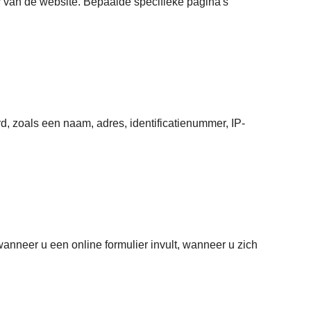
r van de website. Bepaalde specifieke pagina's
d, zoals een naam, adres, identificatienummer, IP-
nneer u een online formulier invult, wanneer u zich