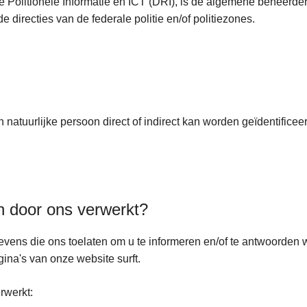
ie Politionele Informatie en ICT (DRI), is de algemene beheerde
irecties van de federale politie en/of politiezones.
atuurlijke persoon direct of indirect kan worden geïdentificeer
 door ons verwerkt?
ns die ons toelaten om u te informeren en/of te antwoorden wa
ina's van onze website surft.
rwerkt: