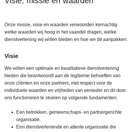
Visie, missie en waarden
n
h
o
Onze missie, visie en waarden verwoorden kernachtig
u
welke waarden wij hoog in het vaandel dragen, welke
d
dienstverlening wij willen bieden en hoe we dit aanpakken.
g
a
Visie
a
n
We willen een optimale en kwalitatieve dienstverlening
bieden die beantwoordt aan de legitieme behoeften van
onze cliënten en onze partners, met respect voor de
individuele waarden en vrijheden van eenieder en dit door
ons functioneren te stoelen op volgende fundamenten:
Een betrokken, gemeenschaps- en partnergerichte
organisatie.
Een dienstverlenende en attente organisatie die