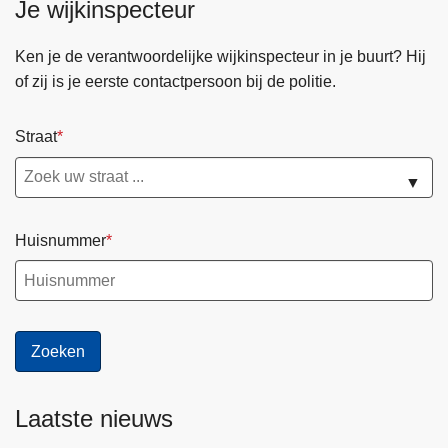
Je wijkinspecteur
2
0
2
Ken je de verantwoordelijke wijkinspecteur in je buurt? Hij
1
of zij is je eerste contactpersoon bij de politie.
-
2
Straat
0
2
▼
5
Huisnummer
Laatste nieuws