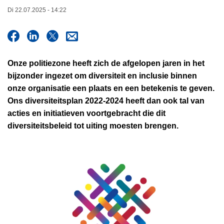
n
Di 22.07.2025 - 14:22
h
o
u
d
Onze politiezone heeft zich de afgelopen jaren in het
g
bijzonder ingezet om diversiteit en inclusie binnen
a
onze organisatie een plaats en een betekenis te geven.
a
Ons diversiteitsplan 2022-2024 heeft dan ook tal van
n
acties en initiatieven voortgebracht die dit
diversiteitsbeleid tot uiting moesten brengen.