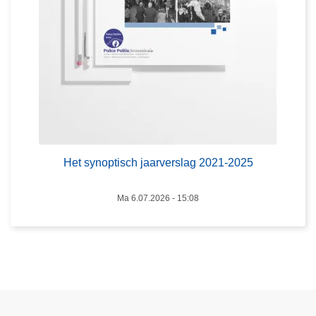
o
p
t
i
s
c
h
j
a
a
Het synoptisch jaarverslag 2021-2025
r
v
Ma 6.07.2026 - 15:08
e
r
s
l
a
g