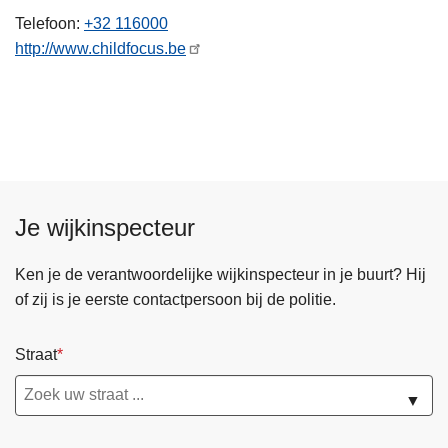
n
Telefoon
+32 116000
h
http://www.childfocus.be
o
u
d
g
a
a
n
Je wijkinspecteur
Ken je de verantwoordelijke wijkinspecteur in je buurt? Hij
of zij is je eerste contactpersoon bij de politie.
Straat
▼