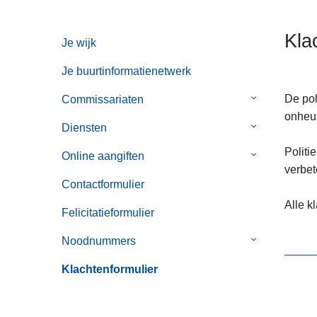
n
h
Kla
Je wijk
o
u
Je buurtinformatienetwerk
d
g
De pol
Commissariaten
Submenu
a
onheus
van
Diensten
Submenu
a
Commissaria
van
n
Politi
Online aangiften
Submenu
Diensten
verbet
van
Contactformulier
Online
Alle k
aangiften
Felicitatieformulier
Noodnummers
Submenu
van
Klachtenformulier
Noodnummer