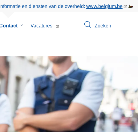
informatie en diensten van de overheid:
www.belgium.be
menu
Contact
Submenu
Vacatures
Zoeken
van
Contact