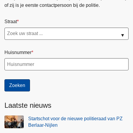
v
of zij is je eerste contactpersoon bij de politie.
e
r
Straat
s
l
▼
a
g
Huisnummer
Laatste nieuws
Startschot voor de nieuwe politieraad van PZ
Berlaar-Nijlen