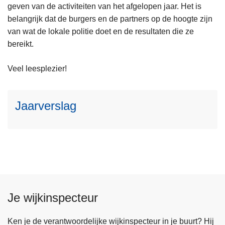
geven van de activiteiten van het afgelopen jaar. Het is
belangrijk dat de burgers en de partners op de hoogte zijn
L
van wat de lokale politie doet en de resultaten die ze
e
bereikt.
e
s
Veel leesplezier!
m
e
Jaarverslag
e
r
o
v
e
r
J
a
Je wijkinspecteur
a
r
Ken je de verantwoordelijke wijkinspecteur in je buurt? Hij