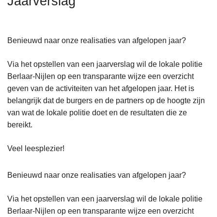
Jaarverslag
n
h
o
Benieuwd naar onze realisaties van afgelopen jaar?
u
d
Via het opstellen van een jaarverslag wil de lokale politie
g
Berlaar-Nijlen op een transparante wijze een overzicht
a
geven van de activiteiten van het afgelopen jaar. Het is
a
belangrijk dat de burgers en de partners op de hoogte zijn
n
van wat de lokale politie doet en de resultaten die ze
bereikt.
Veel leesplezier!
Benieuwd naar onze realisaties van afgelopen jaar?
Via het opstellen van een jaarverslag wil de lokale politie
Berlaar-Nijlen op een transparante wijze een overzicht