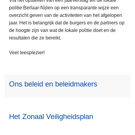
Via het opstellen van een jaarverslag wil de lokale
L
e
politie Berlaar-Nijlen op een transparante wijze een
e
p
overzicht geven van de activiteiten van het afgelopen
e
o
jaar. Het is belangrijk dat de burgers en de partners op
s
l
de hoogte zijn van wat de lokale politie doet en de
m
i
L
resultaten die ze bereikt.
e
t
e
e
i
e
Veel leesplezier!
r
e
s
o
z
m
v
o
L
e
e
n
e
Ons beleid en beleidmakers
e
r
e
e
r
J
v
s
o
a
o
m
L
v
a
o
e
e
e
r
r
Het Zonaal Veiligheidsplan
e
e
r
v
g
r
s
O
e
e
o
m
L
n