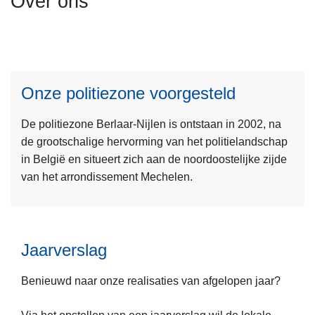
Over ons
n
h
o
L
u
e
d
Onze politiezone voorgesteld
e
g
s
a
De politiezone Berlaar-Nijlen is ontstaan in 2002, na
m
a
de grootschalige hervorming van het politielandschap
e
n
in België en situeert zich aan de noordoostelijke zijde
e
van het arrondissement Mechelen.
r
o
v
e
Jaarverslag
r
O
Benieuwd naar onze realisaties van afgelopen jaar?
n
z