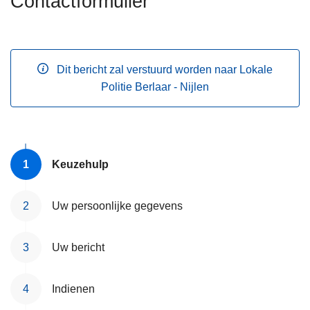
Contactformulier
n
h
o
u
Dit bericht zal verstuurd worden naar Lokale
d
Politie Berlaar - Nijlen
g
a
a
n
Keuzehulp
Uw persoonlijke gegevens
Uw bericht
Indienen