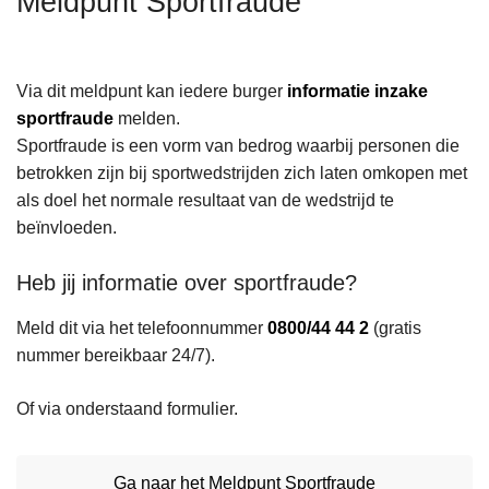
Meldpunt Sportfraude
n
h
o
Via dit meldpunt kan iedere burger
informatie inzake
u
sportfraude
melden.
d
Sportfraude is een vorm van bedrog waarbij personen die
g
betrokken zijn bij sportwedstrijden zich laten omkopen met
a
als doel het normale resultaat van de wedstrijd te
a
beïnvloeden.
n
Heb jij informatie over sportfraude?
Meld dit via het telefoonnummer
0800/44 44 2
(gratis
nummer bereikbaar 24/7).
Of via onderstaand formulier.
Ga naar het Meldpunt Sportfraude