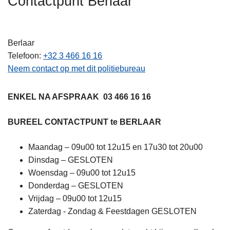
Contactpunt Berlaar
n
h
o
Berlaar
u
Telefoon
+32 3 466 16 16
d
Neem contact op met dit politiebureau
g
a
ENKEL NA AFSPRAAK 03 466 16 16
a
n
BUREEL CONTACTPUNT te BERLAAR
Maandag – 09u00 tot 12u15 en 17u30 tot 20u00
Dinsdag – GESLOTEN
Woensdag – 09u00 tot 12u15
Donderdag – GESLOTEN
Vrijdag – 09u00 tot 12u15
Zaterdag - Zondag & Feestdagen GESLOTEN