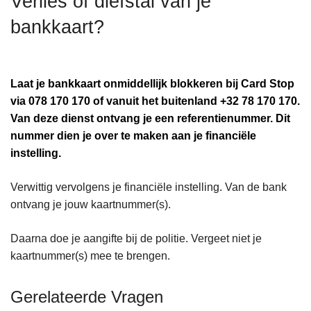
Verlies of diefstal van je
n
bankkaart?
h
o
u
d
Laat je bankkaart onmiddellijk blokkeren bij Card Stop
g
via 078 170 170 of vanuit het buitenland +32 78 170 170.
a
Van deze dienst ontvang je een referentienummer. Dit
a
nummer dien je over te maken aan je financiële
n
instelling.
Verwittig vervolgens je financiële instelling. Van de bank
ontvang je jouw kaartnummer(s).
Daarna doe je aangifte bij de politie. Vergeet niet je
kaartnummer(s) mee te brengen.
Gerelateerde Vragen