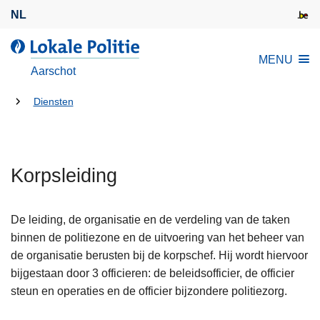
O
NL
v
e
d
MENU
r
e
Aarschot
s
L
l
U
o
Diensten
a
k
bent
a
a
hier:
n
l
e
Korpsleiding
e
n
P
n
o
De leiding, de organisatie en de verdeling van de taken
a
l
binnen de politiezone en de uitvoering van het beheer van
a
i
de organisatie berusten bij de korpschef. Hij wordt hiervoor
r
t
bijgestaan door 3 officieren: de beleidsofficier, de officier
d
i
steun en operaties en de officier bijzondere politiezorg.
e
e
i