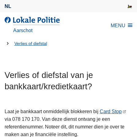
O
NL
v
e
d
MENU
r
e
Aarschot
s
L
l
U
o
Verlies of diefstal
a
k
bent
a
a
hier:
n
l
e
Verlies of diefstal van je
e
n
P
bankkaart/kredietkaart?
n
o
a
l
a
i
r
Laat je bankkaart onmiddellijk blokkeren bij
Card Stop
t
d
via 078 170 170. Van deze dienst ontvang je een
i
e
referentienummer. Noteer dit, dit nummer dien je over te
e
i
maken aan je financiële instelling.