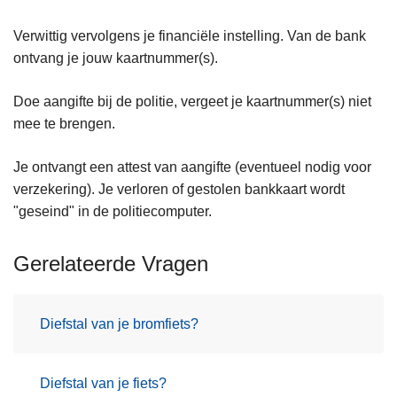
n
h
Verwittig vervolgens je financiële instelling. Van de bank
o
ontvang je jouw kaartnummer(s).
u
d
Doe aangifte bij de politie, vergeet je kaartnummer(s) niet
g
mee te brengen.
a
Je ontvangt een attest van aangifte (eventueel nodig voor
a
verzekering). Je verloren of gestolen bankkaart wordt
n
"geseind" in de politiecomputer.
Gerelateerde Vragen
Diefstal van je bromfiets?
Diefstal van je fiets?