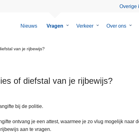
Overige 
Nieuws
Vragen
Submenu
Verkeer
Submenu
Over ons
Sub
van
van
van
Vragen
Verkeer
Over
ons
iefstal van je rijbewijs?
ies of diefstal van je rijbewijs?
ngifte bij de politie.
gifte ontvang je een attest, waarmee je zo vlug mogelijk naar 
rijbewijs aan te vragen.