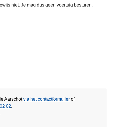
bewijs niet. Je mag dus geen voertuig besturen.
tie Aarschot
via het contactformulier
of
02 02
.
w