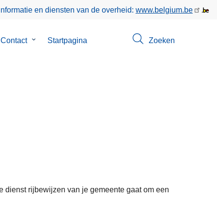
informatie en diensten van de overheid:
www.belgium.be
menu
Contact
Submenu
Startpagina
Zoeken
van
Contact
de dienst rijbewijzen van je gemeente gaat om een