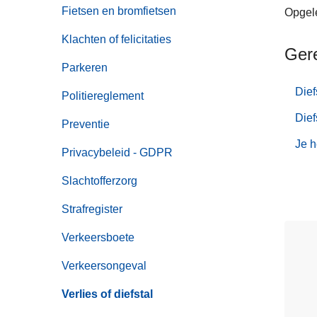
n
Fietsen en bromfietsen
Opgele
h
Klachten of felicitaties
o
Ger
u
Parkeren
d
Dief
Politiereglement
g
a
Dief
Preventie
a
Je h
n
Privacybeleid - GDPR
Slachtofferzorg
Strafregister
Verkeersboete
Verkeersongeval
Verlies of diefstal