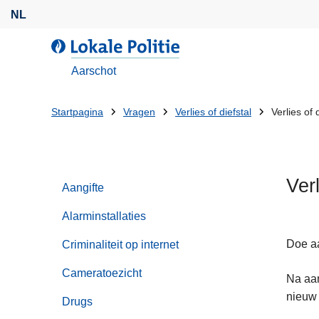
O
NL
v
e
d
r
e
Aarschot
s
L
l
o
U
Startpagina
Vragen
Verlies of diefstal
Verlies of d
a
k
bent
a
a
n
l
hier:
e
e
Verl
n
Aangifte
P
n
o
Alarminstallaties
a
l
a
i
Doe aa
Criminaliteit op internet
r
t
Cameratoezicht
d
Na aan
i
e
nieuw 
e
Drugs
i