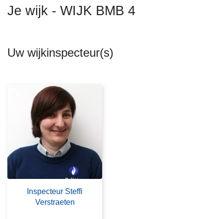
n
Je wijk - WIJK BMB 4
h
o
u
Uw wijkinspecteur(s)
d
g
a
a
n
Inspecteur Steffi
Verstraeten