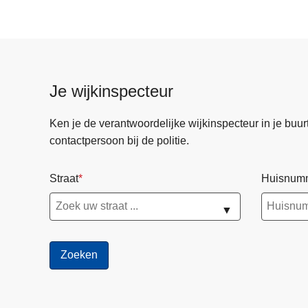
2
0
2
5
Je wijkinspecteur
Ken je de verantwoordelijke wijkinspecteur in je buurt? 
contactpersoon bij de politie.
Straat
Huisnum
▼