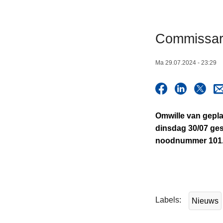
n
h
o
Commissari
u
d
Ma 29.07.2024 - 23:29
g
a
a
n
Omwille van gepla
dinsdag 30/07 gesl
noodnummer 101
L
e
e
Labels
Nieuws
s
m