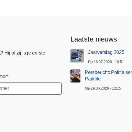
:
P
o
l
i
Laatste nieuws
t
i
Jaarverslag 2025
Hij of zij is je eerste
e
Do 16.07.2026 - 10:51
s
e
Persbericht: Politie se
mer
n
Parklife
s
Ma 29.06.2026 - 13:15
i
b
i
l
i
s