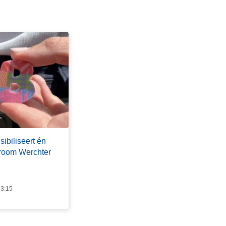
sibiliseert én
stroom Werchter
13:15