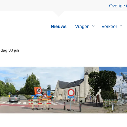
Overige 
Nieuws
Vragen
Submenu
Verkeer
Su
van
van
Vragen
Ver
dag 30 juli