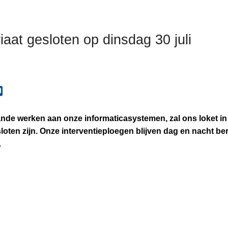
aat gesloten op dinsdag 30 juli
nde werken aan onze informaticasystemen, zal ons loket i
oten zijn. Onze interventieploegen blijven dag en nacht ber
.
L
e
e
s
m