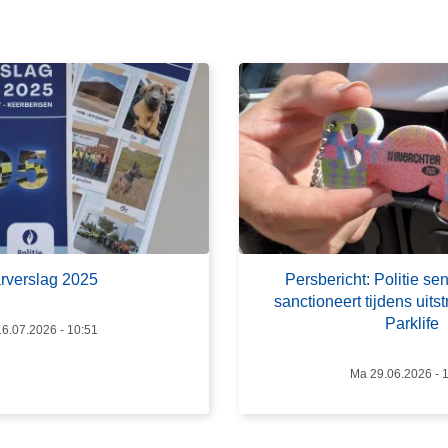
e
e
r
o
v
e
r
P
e
r
s
rverslag 2025
Persbericht: Politie sen
b
sanctioneert tijdens uit
e
Parklife
6.07.2026 - 10:51
r
i
Ma 29.06.2026 - 
c
h
t