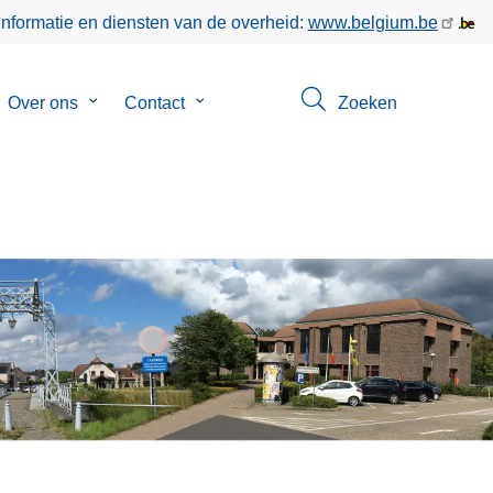
informatie en diensten van de overheid:
www.belgium.be
bmenu
Over ons
Submenu
Contact
Submenu
Zoeken
van
van
keer
Over
Contact
ons