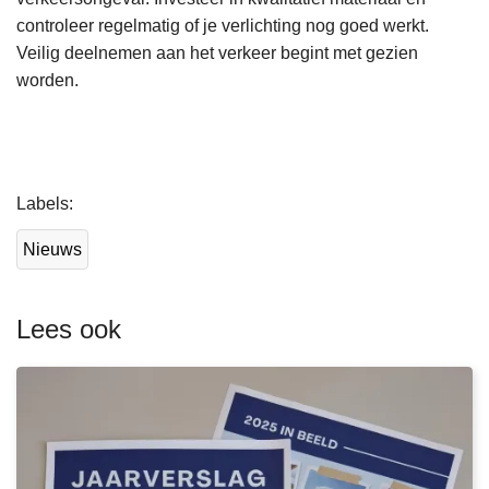
controleer regelmatig of je verlichting nog goed werkt.
Veilig deelnemen aan het verkeer begint met gezien
worden.
L
Labels
e
e
Nieuws
s
m
e
Lees ook
e
r
o
v
e
r