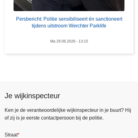
o
l
i
Persbericht: Politie sensibiliseert én sanctioneert
t
tijdens uitstroom Werchter Parklife
i
e
Ma 29.06.2026 - 13:15
s
e
n
s
i
b
Je wijkinspecteur
i
l
Ken je de verantwoordelijke wijkinspecteur in je buurt? Hij
i
of zij is je eerste contactpersoon bij de politie.
s
e
e
Straat