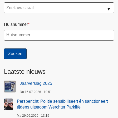
r
▼
t
é
n
Huisnummer
s
a
n
c
t
i
o
Laatste nieuws
n
e
Jaarverslag 2025
e
Do 16.07.2026 - 10:51
r
Persbericht: Politie sensibiliseert én sanctioneert
t
tijdens uitstroom Werchter Parklife
t
i
Ma 29.06.2026 - 13:15