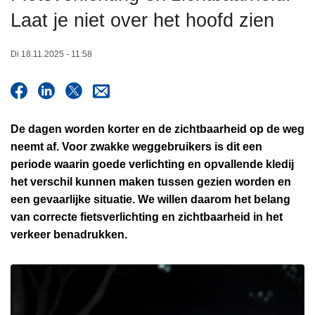
n
Laat je niet over het hoofd zien
h
o
Di 18.11.2025 - 11:58
u
d
g
a
De dagen worden korter en de zichtbaarheid op de weg
a
neemt af. Voor zwakke weggebruikers is dit een
n
periode waarin goede verlichting en opvallende kledij
het verschil kunnen maken tussen gezien worden en
een gevaarlijke situatie. We willen daarom het belang
van correcte fietsverlichting en zichtbaarheid in het
verkeer benadrukken.