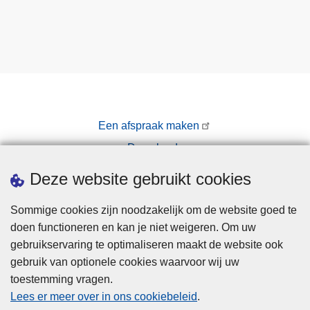
j
d
e
n
s
u
i
Een afspraak maken
t
s
Downloads
t
Pers
Deze website gebruikt cookies
r
o
Sommige cookies zijn noodzakelijk om de website goed te
o
doen functioneren en kan je niet weigeren. Om uw
m
gebruikservaring te optimaliseren maakt de website ook
W
gebruik van optionele cookies waarvoor wij uw
e
toestemming vragen.
Disclaimer
r
Lees er meer over in ons cookiebeleid
.
c
Privacy