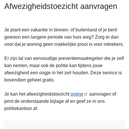
n
Afwezigheidstoezicht aanvragen
h
o
u
Je plant een vakantie in binnen- of buitenland of je bent
d
gewoon een langere periode van huis weg? Zorg er dan
g
voor dat je woning geen makkelijke prooi is voor inbrekers.
a
a
Er zijn tal van eenvoudige preventiemaatregelen die je zelf
n
kan nemen, maar ook de politie kan tijdens jouw
afwezigheid een oogje in het zeil houden. Deze service is
bovendien geheel gratis.
Je kan het afwezigheidstoezicht
online
aanvragen of
print de onderstaande bijlage af en geef ze in ons
politiekantoor af.