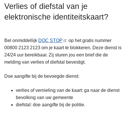
n
Verlies of diefstal van je
h
elektronische identiteitskaart?
o
u
d
g
Bel onmiddellijk
DOC STOP
op het gratis nummer
a
00800 2123 2123 om je kaart te blokkeren. Deze dienst is
a
24/24 uur bereikbaar. Zij sturen jou een brief die de
n
melding van verlies of diefstal bevestigt.
Doe aangifte bij de bevoegde dienst:
verlies of vernieling van de kaart: ga naar de dienst
bevolking van uw gemeente
diefstal: doe aangifte bij de politie.