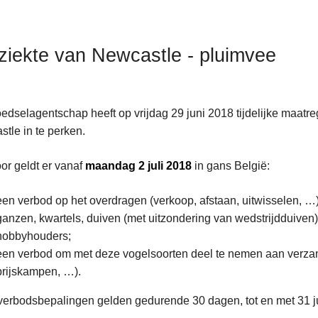
ziekte van Newcastle - pluimvee
edselagentschap heeft op vrijdag 29 juni 2018 tijdelijke maat
tle in te perken.
or geldt er vanaf
maandag 2 juli 2018
in gans België:
een verbod op het overdragen (verkoop, afstaan, uitwisselen, 
ganzen, kwartels, duiven (met uitzondering van wedstrijdduiven),
hobbyhouders;
een verbod om met deze vogelsoorten deel te nemen aan verzam
prijskampen, …).
erbodsbepalingen gelden gedurende 30 dagen, tot en met 31 ju