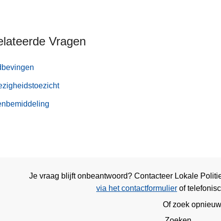
elateerde Vragen
dbevingen
zigheidstoezicht
enbemiddeling
Je vraag blijft onbeantwoord? Contacteer Lokale Polit
via het contactformulier
of
telefonis
Of zoek opnieu
Zoeken