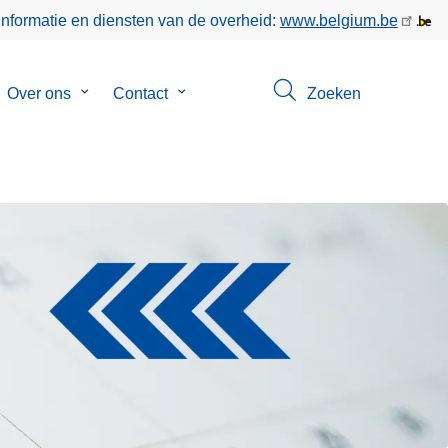
informatie en diensten van de overheid:
www.belgium.be
bmenu
Over ons
Submenu
Contact
Submenu
Zoeken
van
van
keer
Over
Contact
ons