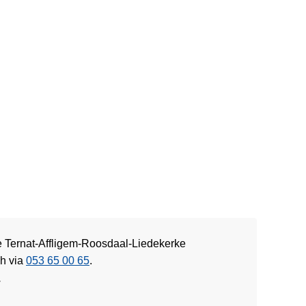
ie Ternat-Affligem-Roosdaal-Liedekerke
ch via
053 65 00 65
.
w