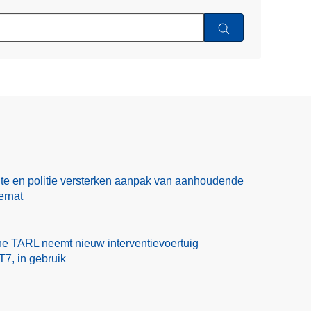
te en politie versterken aanpak van aanhoudende
ernat
one TARL neemt nieuw interventievoertuig
7, in gebruik