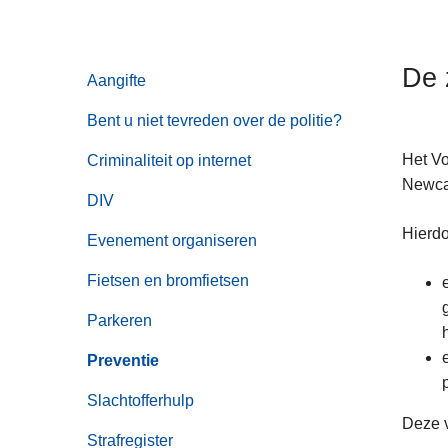
n
h
o
De 
Aangifte
u
d
Bent u niet tevreden over de politie?
g
Het Vo
Criminaliteit op internet
a
Newcas
a
DIV
n
Hierdo
Evenement organiseren
Fietsen en bromfietsen
Parkeren
Preventie
Slachtofferhulp
Deze v
Strafregister