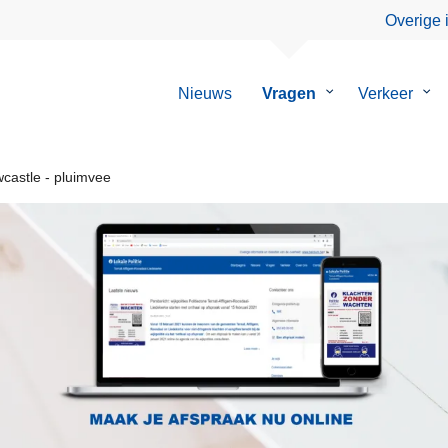
Overige 
Nieuws
Vragen
Submenu
Verkeer
Su
van
van
Vragen
Ver
castle - pluimvee