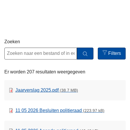
n
h
o
u
d
g
Zoeken
a
Filters
a
Open
n
filters
Er worden 207 resultaten weergegeven
Jaarverslag 2025.pdf
(38.7 MB)
11 05 2026 Besluiten politieraad
(223.97 kB)