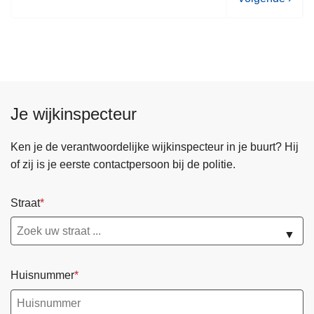
o
l
g
e
n
d
Je wijkinspecteur
e
p
Ken je de verantwoordelijke wijkinspecteur in je buurt? Hij
a
of zij is je eerste contactpersoon bij de politie.
g
i
Straat
n
a
▼
Huisnummer