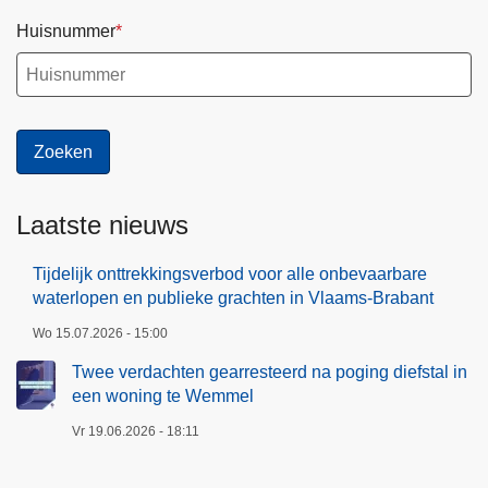
i
Huisnummer
g
h
e
i
d
s
p
Laatste nieuws
l
a
Tijdelijk onttrekkingsverbod voor alle onbevaarbare
n
waterlopen en publieke grachten in Vlaams-Brabant
2
Wo 15.07.2026 - 15:00
0
2
Twee verdachten gearresteerd na poging diefstal in
6
een woning te Wemmel
-
Vr 19.06.2026 - 18:11
2
0