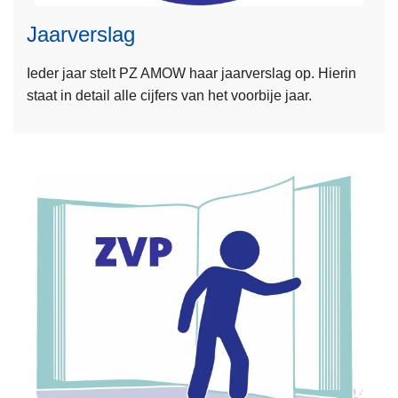
s
Jaarverslag
m
e
Ieder jaar stelt PZ AMOW haar jaarverslag op. Hierin
e
staat in detail alle cijfers van het voorbije jaar.
r
o
v
e
r
J
a
a
r
v
L
e
e
r
e
s
s
l