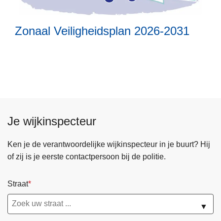
m
a
e
g
Zonaal Veiligheidsplan 2026-2031
e
r
o
v
e
r
Z
o
Je wijkinspecteur
n
a
Ken je de verantwoordelijke wijkinspecteur in je buurt? Hij
a
of zij is je eerste contactpersoon bij de politie.
l
V
Straat
e
i
▼
l