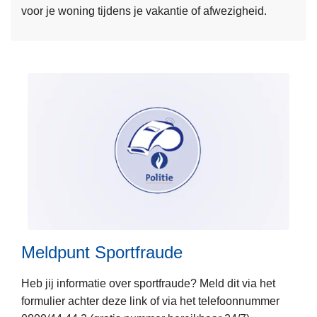
voor je woning tijdens je vakantie of afwezigheid.
r
o
v
e
r
P
o
l
i
c
e
L
o
e
n
e
w
Meldpunt Sportfraude
s
e
m
b
Heb jij informatie over sportfraude? Meld dit via het
e
formulier achter deze link of via het telefoonnummer
e