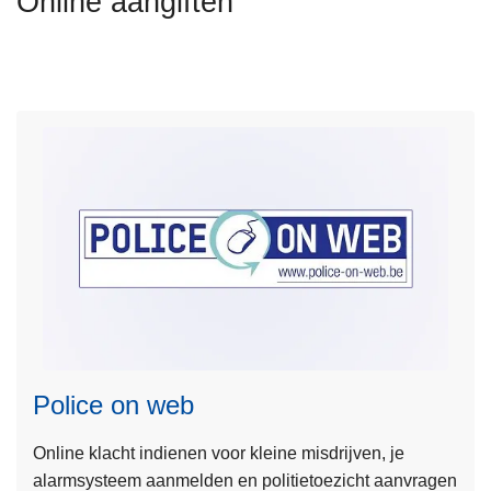
Online aangiften
n
h
o
u
d
g
a
a
n
L
e
e
Police on web
s
m
Online klacht indienen voor kleine misdrijven, je
e
alarmsysteem aanmelden en politietoezicht aanvragen
e