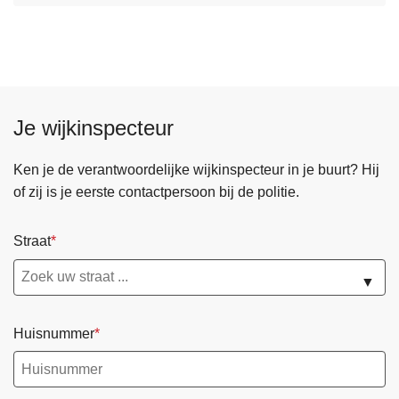
f
v
r
e
a
r
u
M
d
e
e
Je wijkinspecteur
l
d
p
Ken je de verantwoordelijke wijkinspecteur in je buurt? Hij
u
of zij is je eerste contactpersoon bij de politie.
n
t
Straat
f
r
▼
a
u
Huisnummer
d
e