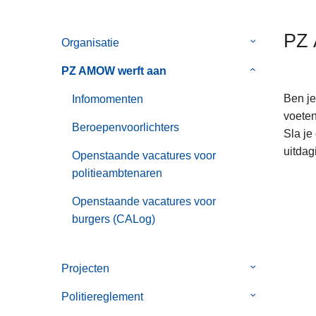
n
h
PZ 
Organisatie
Submenu
o
van
u
PZ AMOW werft aan
Submenu
Organisatie
d
van
g
Ben je
Infomomenten
PZ
a
voeten
AMOW
Beroepenvoorlichters
a
Sla je
werft
n
uitdag
Openstaande vacatures voor
aan
politieambtenaren
Openstaande vacatures voor
burgers (CALog)
Projecten
Submenu
van
Politiereglement
Submenu
Projecten
van