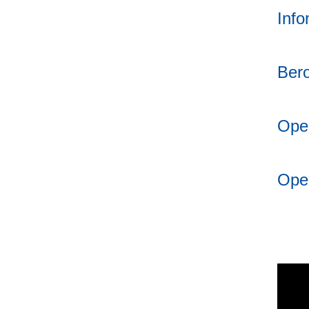
Inf
Bero
Open
Ope