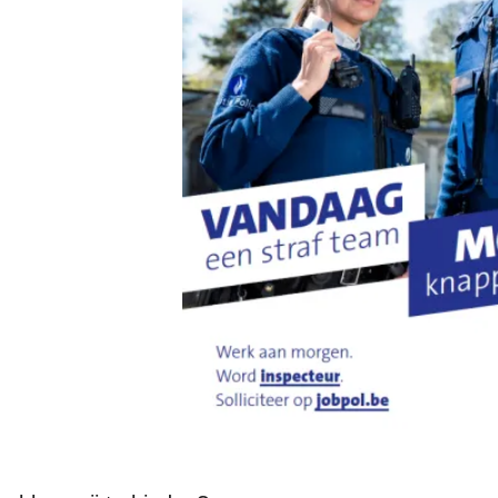
ent
atie