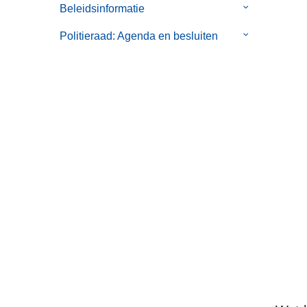
Beleidsinformatie
Submenu
Politiereglem
van
Politieraad: Agenda en besluiten
Submenu
Beleidsinform
van
Politieraad:
Agenda
en
besluiten