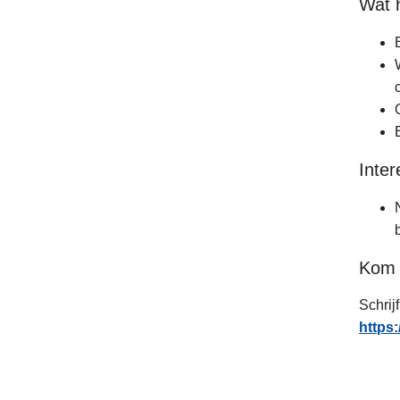
Wat 
Inte
Kom 
Schrij
https: