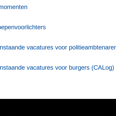
omomenten
epenvoorlichters
staande vacatures voor politieambtenare
nstaande vacatures voor burgers (CALog)