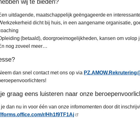
hebben wij te bieden?
Een uitdagende, maatschappelijk geëngageerde en interessante 
Werkzekerheid dicht bij huis, in een aangename organisatie, g
coaching
Opleiding (betaald), doorgroeimogelijkheden, kansen om volop j
En nog zoveel meer…
resse?
Neem dan snel contact met ons op via
PZ.AMOW.Rekrutering@
beroepenvoorlichters!
je graag eens luisteren naar onze beroepenvoorlic
f je dan nu in voor één van onze infomomenten door dit inschrijvi
//forms.office.com/r/Hh1f9TF1Aj