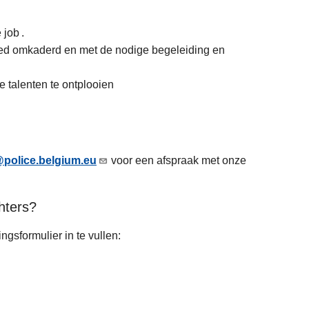
job .
oed omkaderd en met de nodige begeleiding en
e talenten te ontplooien
police.belgium.eu
voor een afspraak met onze
hters?
L
ngsformulier in te vullen:
e
e
s
L
m
e
e
e