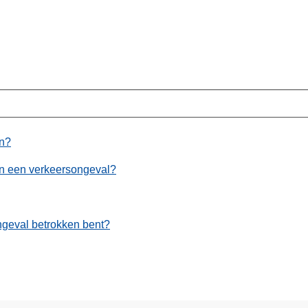
en?
an een verkeersongeval?
 ongeval betrokken bent?