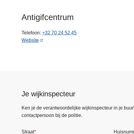
n
h
Antigifcentrum
o
u
Telefoon
+32 70 24 52 45
d
Website
g
a
a
n
Je wijkinspecteur
Ken je de verantwoordelijke wijkinspecteur in je buurt? 
contactpersoon bij de politie.
Straat
Huisnum