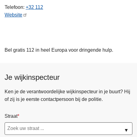
n
Telefoon
+32 112
h
Website
o
u
d
g
Bel gratis 112 in heel Europa voor dringende hulp.
a
a
n
Je wijkinspecteur
Ken je de verantwoordelijke wijkinspecteur in je buurt? Hij
of zij is je eerste contactpersoon bij de politie.
Straat
▼