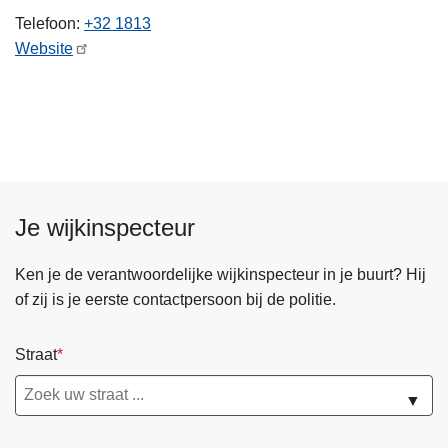
n
Telefoon
+32 1813
h
Website
o
u
d
g
a
a
n
Je wijkinspecteur
Ken je de verantwoordelijke wijkinspecteur in je buurt? Hij
of zij is je eerste contactpersoon bij de politie.
Straat
▼