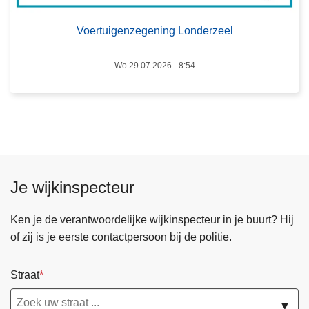
n
u
Voertuigenzegening Londerzeel
z
l
e
i
g
Wo 29.07.2026 - 8:54
2
e
0
n
2
i
6
n
g
L
Je wijkinspecteur
o
n
Ken je de verantwoordelijke wijkinspecteur in je buurt? Hij
d
of zij is je eerste contactpersoon bij de politie.
e
r
z
Straat
e
▼
e