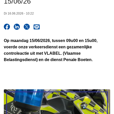
15/06/26
n
h
Di 16.06.2026 - 10:22
o
u
d
g
Op maandag 15/06/2026, tussen 09u00 en 15u00,
a
voerde onze verkeersdienst een gezamenlijke
a
controleactie uit met VLABEL. (Vlaamse
n
Belastingsdienst) en de dienst Penale Boeten.