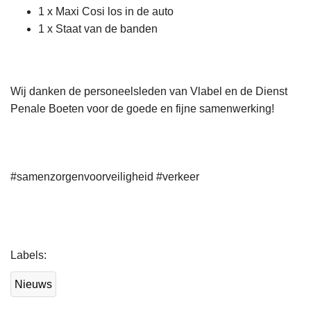
1 x Maxi Cosi los in de auto
1 x Staat van de banden
Wij danken de personeelsleden van Vlabel en de Dienst
Penale Boeten voor de goede en fijne samenwerking!
#samenzorgenvoorveiligheid #verkeer
L
Labels
e
e
Nieuws
s
m