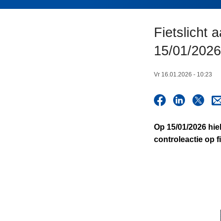
n
h
Fietslicht 
o
u
15/01/2026
d
g
Vr 16.01.2026 - 10:23
a
a
n
Op 15/01/2026 hie
controleactie op 