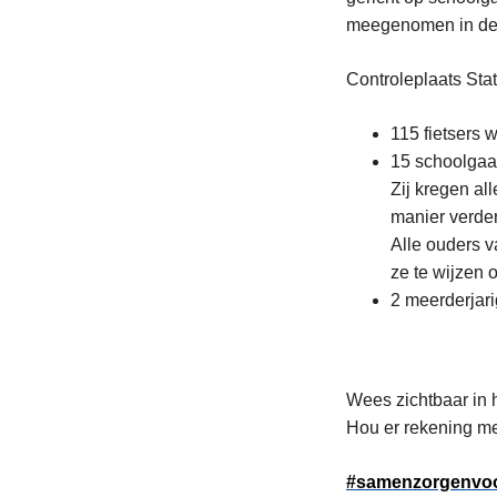
meegenomen in de d
Controleplaats Stat
115 fietsers
15 schoolgaan
Zij kregen al
manier verder
Alle ouders v
ze te wijzen 
2 meerderjari
Wees zichtbaar in h
Hou er rekening me
#samenzorgenvoor