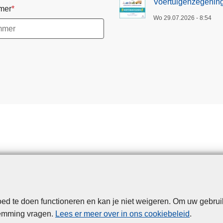
Voertuigenzegenin
mer
o
Wo 29.07.2026 - 8:54
n
d
e
r
z
e
e
l
d te doen functioneren en kan je niet weigeren. Om uw gebrui
Disclaimer
Privacy
Cookies
Toegankelijkheid
temming vragen.
Lees er meer over in ons cookiebeleid
.