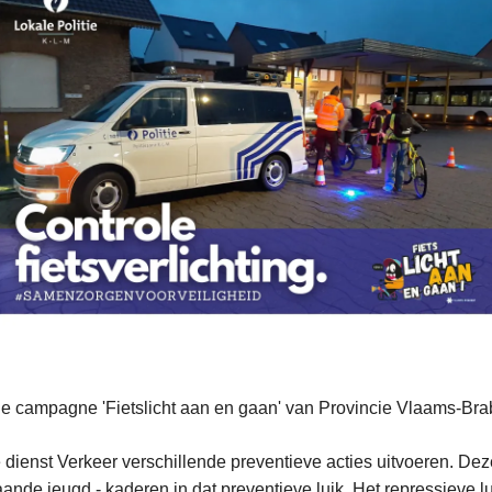
 de campagne 'Fietslicht aan en gaan' van Provincie Vlaams-Bra
 dienst Verkeer verschillende preventieve acties uitvoeren. Deze
ande jeugd - kaderen in dat preventieve luik. Het repressieve l