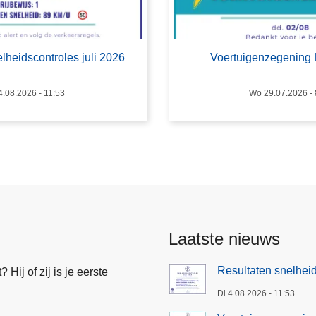
o
e
r
lheidscontroles juli 2026
Voertuigenzegening 
t
u
4.08.2026 - 11:53
Wo 29.07.2026 - 
i
g
e
n
z
e
g
e
Laatste nieuws
n
i
Resultaten snelheid
Hij of zij is je eerste
n
g
Di 4.08.2026 - 11:53
L