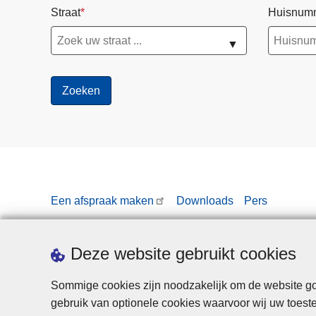
Straat
Huisnum
c
o
▼
n
t
r
o
l
e
s
j
u
Een afspraak maken
Downloads
Pers
l
i
2
Deze website gebruikt cookies
0
2
Sommige cookies zijn noodzakelijk om de website goe
6
gebruik van optionele cookies waarvoor wij uw toes