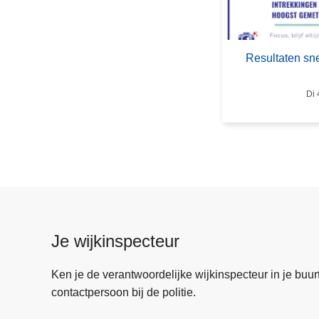
e
s
u
Resultaten sne
l
t
Di 
a
t
e
n
s
n
e
l
Je wijkinspecteur
h
e
Ken je de verantwoordelijke wijkinspecteur in je buurt? 
i
contactpersoon bij de politie.
d
s