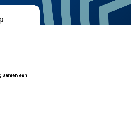
p
ng samen een