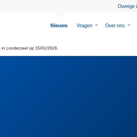
Overige 
Nieuws
Vragen
Submenu
Over ons
Sub
van
van
Vragen
Over
ons
e in Londerzeel op 15/01/2026.