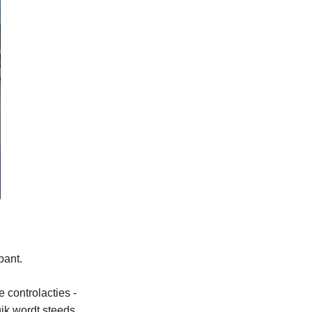
bant.
 controlacties -
uik wordt steeds