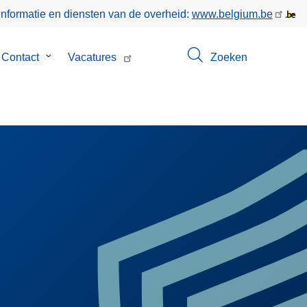
informatie en diensten van de overheid:
www.belgium.be
menu
Contact
Submenu
Vacatures
Zoeken
van
Contact