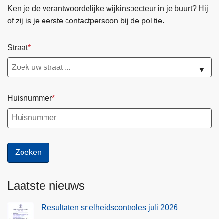
Ken je de verantwoordelijke wijkinspecteur in je buurt? Hij
d
of zij is je eerste contactpersoon bij de politie.
e
r
z
Straat
e
▼
e
l
Huisnummer
Laatste nieuws
Resultaten snelheidscontroles juli 2026