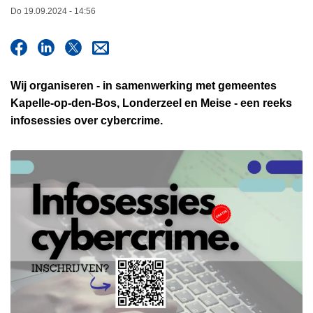
n
Do 19.09.2024 - 14:56
h
o
u
d
Wij organiseren - in samenwerking met gemeentes
g
Kapelle-op-den-Bos, Londerzeel en Meise - een reeks
a
infosessies over cybercrime.
a
n