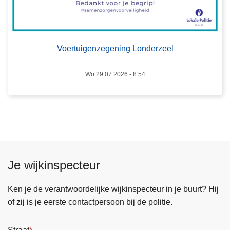
e
g
s
e
j
n
u
Voertuigenzegening Londerzeel
z
l
e
i
g
Wo 29.07.2026 - 8:54
2
e
0
n
2
i
6
n
g
L
Je wijkinspecteur
o
n
Ken je de verantwoordelijke wijkinspecteur in je buurt? Hij
d
of zij is je eerste contactpersoon bij de politie.
e
r
z