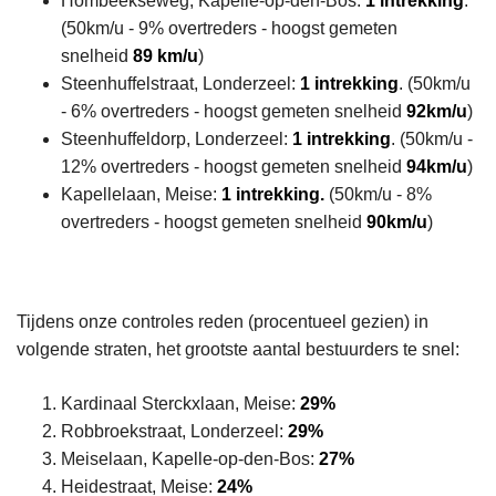
Hombeekseweg, Kapelle-op-den-Bos:
1 intrekking
.
(50km/u - 9% overtreders - hoogst gemeten
snelheid
89 km/u
)
Steenhuffelstraat, Londerzeel:
1 intrekking
. (50km/u
- 6% overtreders - hoogst gemeten snelheid
92km/u
)
Steenhuffeldorp, Londerzeel:
1 intrekking
. (50km/u -
12% overtreders - hoogst gemeten snelheid
94km/u
)
Kapellelaan, Meise:
1 intrekking.
(50km/u - 8%
overtreders - hoogst gemeten snelheid
90km/u
)
Tijdens onze controles reden (procentueel gezien) in
volgende straten, het grootste aantal bestuurders te snel:
Kardinaal Sterckxlaan, Meise:
29%
Robbroekstraat, Londerzeel:
29%
Meiselaan, Kapelle-op-den-Bos:
27%
Heidestraat, Meise:
24%