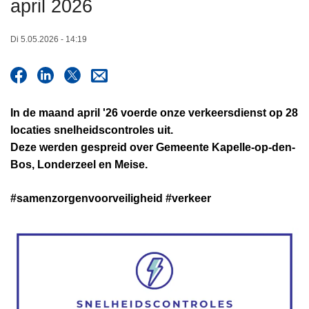
april 2026
n
h
Di 5.05.2026 - 14:19
o
u
d
g
In de maand april '26 voerde onze verkeersdienst op 28
a
locaties snelheidscontroles uit.
a
Deze werden gespreid over Gemeente Kapelle-op-den-
n
Bos, Londerzeel en Meise.
#samenzorgenvoorveiligheid #verkeer