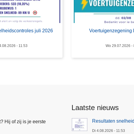
V
o
e
r
lheidscontroles juli 2026
Voertuigenzegening 
t
u
4.08.2026 - 11:53
Wo 29.07.2026 - 
i
g
e
n
z
e
g
e
Laatste nieuws
n
i
Resultaten snelheid
Hij of zij is je eerste
n
g
Di 4.08.2026 - 11:53