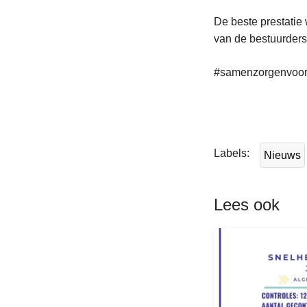
De beste prestatie
van de bestuurders
#samenzorgenvoorv
L
e
e
Labels
Nieuws
s
m
e
Lees ook
e
r
o
v
e
r