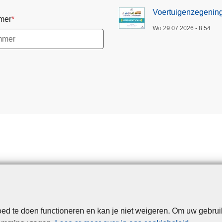
L
Voertuigenzegenin
mer
o
Wo 29.07.2026 - 8:54
n
d
e
r
z
e
e
l
d te doen functioneren en kan je niet weigeren. Om uw gebrui
Disclaimer
Privacy
Cookies
Toegankelijkheid