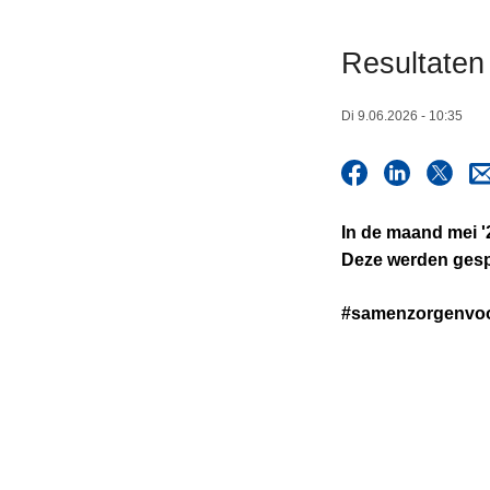
n
h
Resultaten
o
u
Di 9.06.2026 - 10:35
d
g
a
a
In de maand mei '
n
Deze werden gesp
#samenzorgenvoor