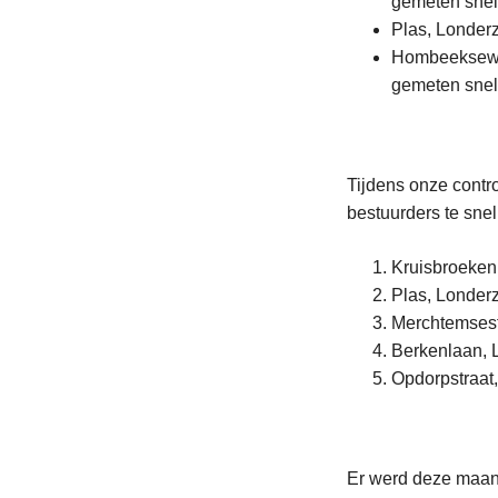
gemeten sne
Plas, Londer
Hombeeksewe
gemeten sne
Tijdens onze contro
bestuurders te snel
Kruisbroeken
Plas, Londer
Merchtemses
Berkenlaan, 
Opdorpstraat
Er werd deze maand 