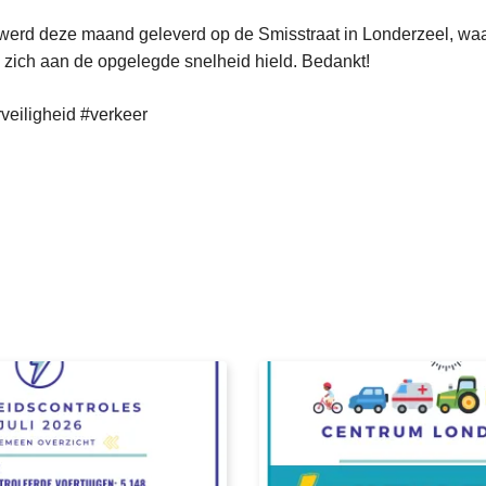
 werd deze maand geleverd op de Smisstraat in Londerzeel, waa
 zich aan de opgelegde snelheid hield. Bedankt!
eiligheid #verkeer
L
e
e
s
m
e
e
r
o
v
e
r