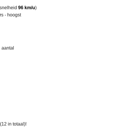
 snelheid
96 km/u
)
rs - hoogst
 aantal
12 in totaal)!