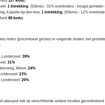
lheid
127 km/u
)
zeel:
1 intrekking
. (50km/u - 31% overtreders - hoogst gemeten
g, Kapelle-op-den-bos:
1 intrekking
. (50km/u - 12% overtrede
lheid
88 km/u
)
les reden (procentueel gezien) in volgende straten, het grootste
:
, Londerzeel:
39%
zeel:
31%
teenweg, Meise:
24%
Londerzeel:
23%
, Londerzeel:
20%
uiteraard ook op verschillende andere locaties gecontroleerd (