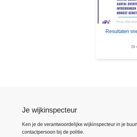
R
e
s
u
Resultaten sne
l
t
Di 
a
t
e
n
s
n
e
l
Je wijkinspecteur
h
e
Ken je de verantwoordelijke wijkinspecteur in je buurt? 
i
contactpersoon bij de politie.
d