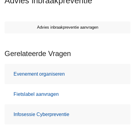
Advies inbraakpreventie
n
h
o
u
Advies inbraakpreventie aanvragen
d
g
a
Gerelateerde Vragen
a
n
Evenement organiseren
Fietslabel aanvragen
Infosessie Cyberpreventie