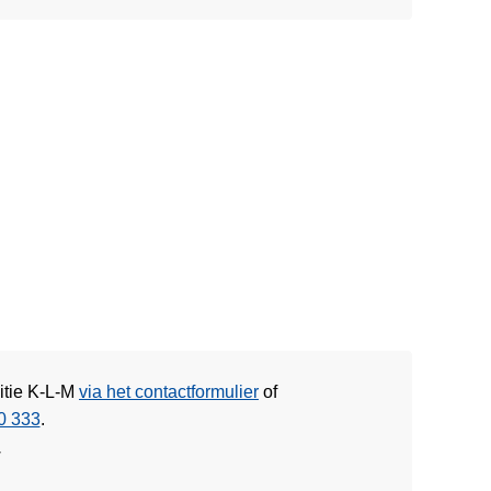
itie K-L-M
via het contactformulier
of
0 333
.
w