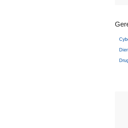
Ger
Cyb
Dier
Dru