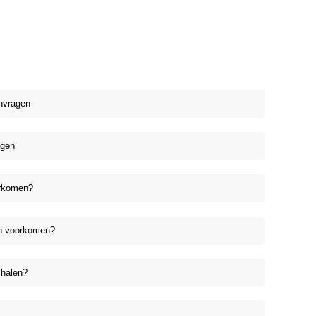
nvragen
agen
orkomen?
en voorkomen?
 halen?