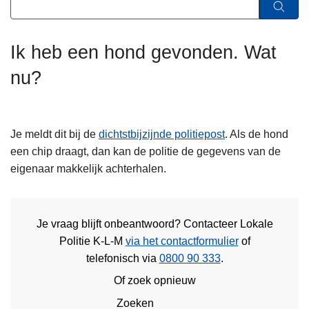
n
h
o
Ik heb een hond gevonden. Wat
u
nu?
d
g
a
a
Je meldt dit bij de
dichtstbijzijnde politiepost
. Als de hond
n
een chip draagt, dan kan de politie de gegevens van de
eigenaar makkelijk achterhalen.
Je vraag blijft onbeantwoord? Contacteer Lokale
Politie K-L-M
via het contactformulier
of
telefonisch via
0800 90 333
.
Of zoek opnieuw
Zoeken