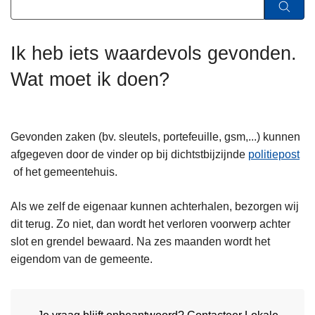
n
h
o
Ik heb iets waardevols gevonden.
u
Wat moet ik doen?
d
g
a
a
Gevonden zaken (bv. sleutels, portefeuille, gsm,...) kunnen
n
afgegeven door de vinder op bij dichtstbijzijnde
politiepost
of het gemeentehuis.
Als we zelf de eigenaar kunnen achterhalen, bezorgen wij
dit terug. Zo niet, dan wordt het verloren voorwerp achter
slot en grendel bewaard. Na zes maanden wordt het
eigendom van de gemeente.