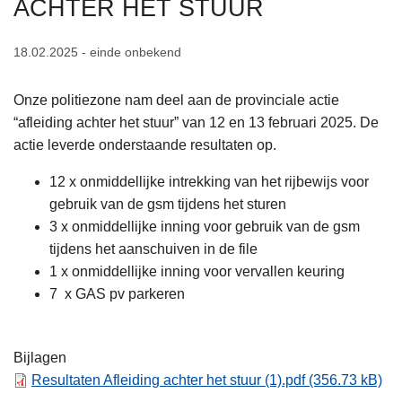
ACHTER HET STUUR
n
h
18.02.2025 - einde onbekend
o
u
Onze politiezone nam deel aan de provinciale actie
d
“afleiding achter het stuur” van 12 en 13 februari 2025. De
g
actie leverde onderstaande resultaten op.
a
a
12 x onmiddellijke intrekking van het rijbewijs voor
n
gebruik van de gsm tijdens het sturen
3 x onmiddellijke inning voor gebruik van de gsm
tijdens het aanschuiven in de file
1 x onmiddellijke inning voor vervallen keuring
7 x GAS pv parkeren
Bijlagen
Resultaten Afleiding achter het stuur (1).pdf
(356.73 kB)