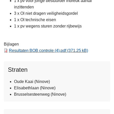
1 x pv voor jonge bestuurder inbreuk aantal
inzittenden
3 x OI niet dragen veiligheidsgordel
1 x OI technische eisen
1 x pv wegens sturen zonder rijbewijs
Bijlagen
Resultaten BOB controle (4).pdf
(371.25 kB)
Straten
Oude Kaai (Ninove)
Elisabethlaan (Ninove)
Brusselsesteenweg (Ninove)