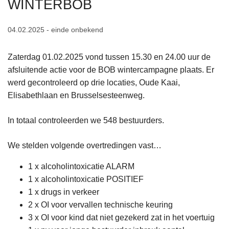
WINTERBOB
n
h
04.02.2025 - einde onbekend
o
u
Zaterdag 01.02.2025 vond tussen 15.30 en 24.00 uur de
d
afsluitende actie voor de BOB wintercampagne plaats. Er
g
werd gecontroleerd op drie locaties, Oude Kaai,
a
Elisabethlaan en Brusselsesteenweg.
a
n
In totaal controleerden we 548 bestuurders.
We stelden volgende overtredingen vast…
1 x alcoholintoxicatie ALARM
1 x alcoholintoxicatie POSITIEF
1 x drugs in verkeer
2 x OI voor vervallen technische keuring
3 x OI voor kind dat niet gezekerd zat in het voertuig