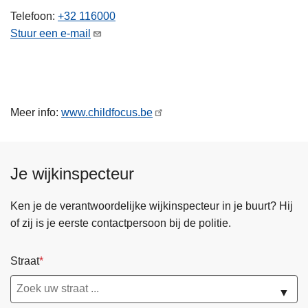
n
Telefoon
+32 116000
h
Stuur een e-mail
o
u
d
g
Meer info:
www.childfocus.be
a
a
n
Je wijkinspecteur
Ken je de verantwoordelijke wijkinspecteur in je buurt? Hij
of zij is je eerste contactpersoon bij de politie.
Straat
▼