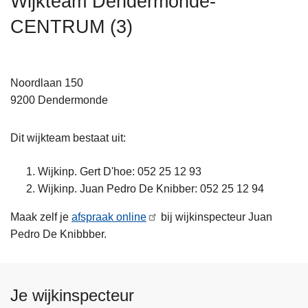
Wijkteam Dendermonde-
n
CENTRUM (3)
h
o
u
d
Noordlaan 150
g
9200
Dendermonde
a
a
Dit wijkteam bestaat uit:
n
Wijkinp. Gert D'hoe: 052 25 12 93
Wijkinp. Juan Pedro De Knibber: 052 25 12 94
Maak zelf je
afspraak online
bij wijkinspecteur Juan
Pedro De Knibbber.
Je wijkinspecteur